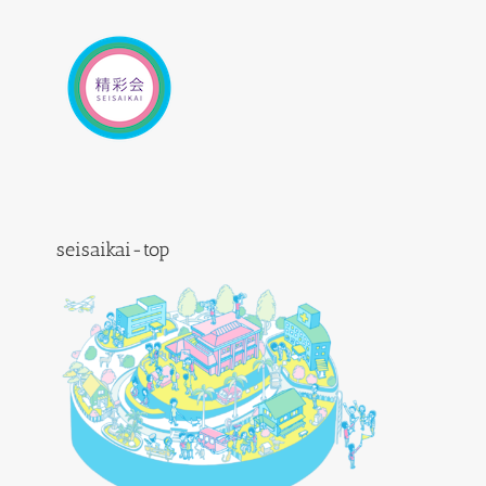
Skip
to
content
seisaikai-top