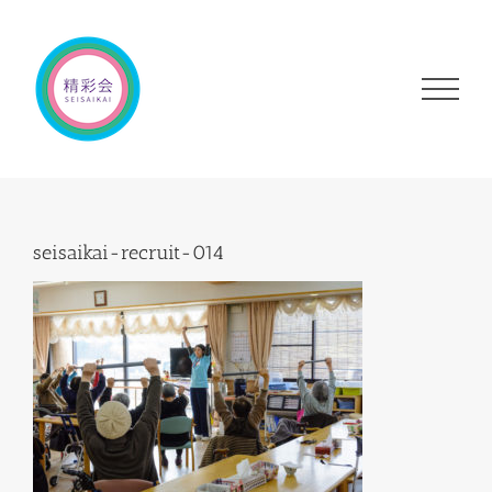
Skip
to
content
seisaikai-recruit-014