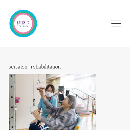
Skip
to
content
seisaien-rehabilitation