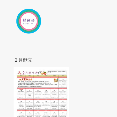
Skip
to
content
２月献立